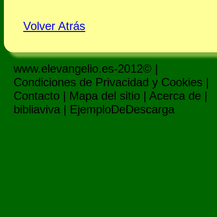
Volver Atrás
www.elevangelio.es-2012© |
Condiciones de Privacidad y Cookies
|
Contacto
|
Mapa del sitio
|
Acerca de
|
bibliaviva
|
EjemploDeDescarga