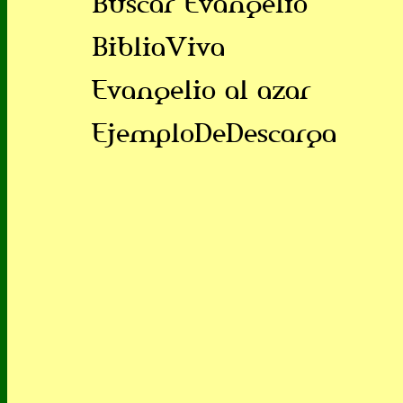
Buscar Evangelio
BibliaViva
Evangelio al azar
EjemploDeDescarga