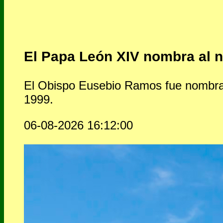
El Papa León XIV nombra al 
El Obispo Eusebio Ramos fue nombrado
1999.
06-08-2026 16:12:00