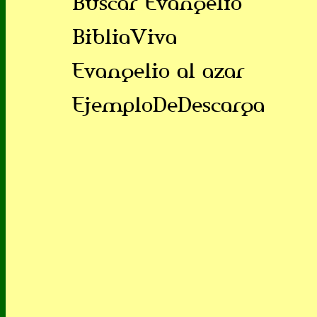
Buscar Evangelio
BibliaViva
Evangelio al azar
EjemploDeDescarga