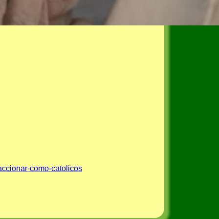
accionar-como-catolicos