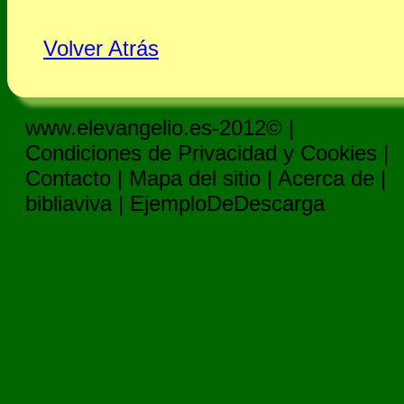
Volver Atrás
www.elevangelio.es-2012© |
Condiciones de Privacidad y Cookies
|
Contacto
|
Mapa del sitio
|
Acerca de
|
bibliaviva
|
EjemploDeDescarga