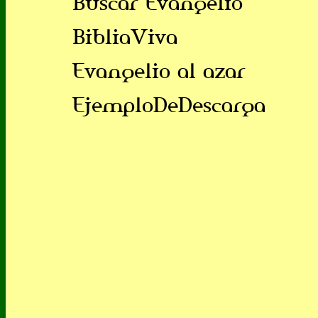
Buscar Evangelio
BibliaViva
Evangelio al azar
EjemploDeDescarga