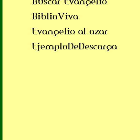
Buscar Evangelio
BibliaViva
Evangelio al azar
EjemploDeDescarga