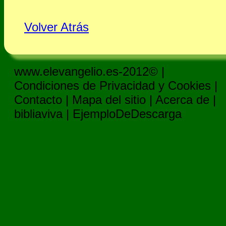
Volver Atrás
www.elevangelio.es-2012© |
Condiciones de Privacidad y Cookies
|
Contacto
|
Mapa del sitio
|
Acerca de
|
bibliaviva
|
EjemploDeDescarga