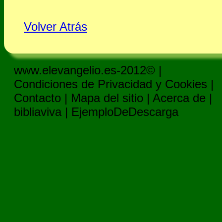
Volver Atrás
www.elevangelio.es-2012© |
Condiciones de Privacidad y Cookies
|
Contacto
|
Mapa del sitio
|
Acerca de
|
bibliaviva
|
EjemploDeDescarga