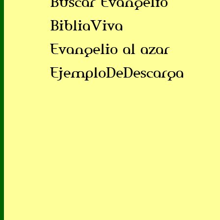
Buscar Evangelio
BibliaViva
Evangelio al azar
EjemploDeDescarga