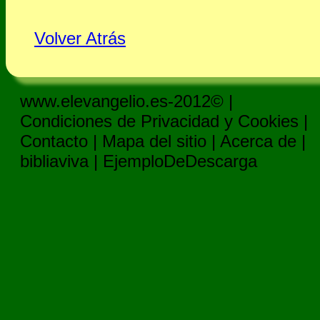
Volver Atrás
www.elevangelio.es-2012© |
Condiciones de Privacidad y Cookies
|
Contacto
|
Mapa del sitio
|
Acerca de
|
bibliaviva
|
EjemploDeDescarga