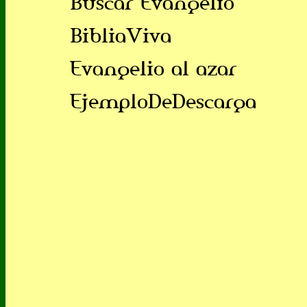
Buscar Evangelio
BibliaViva
Evangelio al azar
EjemploDeDescarga