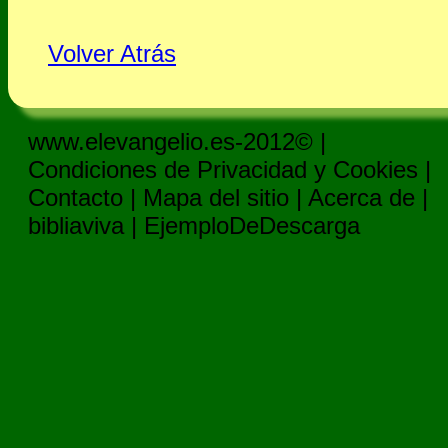
Volver Atrás
www.elevangelio.es-2012© |
Condiciones de Privacidad y Cookies
|
Contacto
|
Mapa del sitio
|
Acerca de
|
bibliaviva
|
EjemploDeDescarga