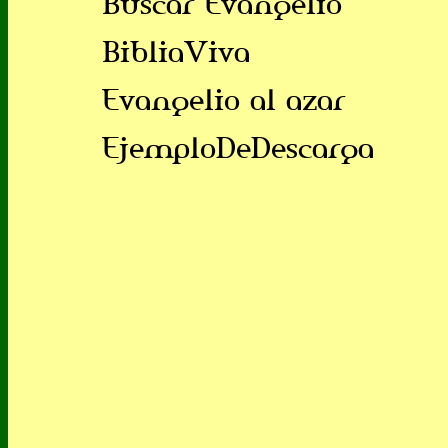
Buscar Evangelio
BibliaViva
Evangelio al azar
EjemploDeDescarga