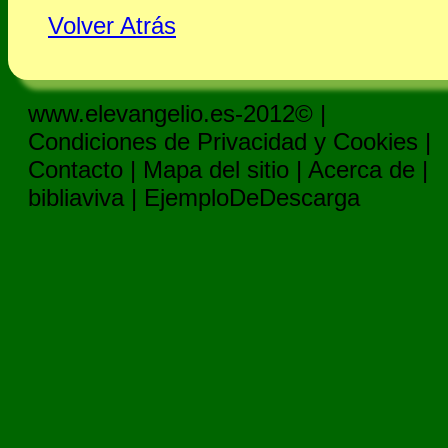
Volver Atrás
www.elevangelio.es-2012© |
Condiciones de Privacidad y Cookies
|
Contacto
|
Mapa del sitio
|
Acerca de
|
bibliaviva
|
EjemploDeDescarga