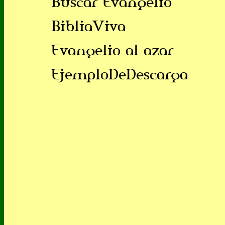
Buscar Evangelio
BibliaViva
Evangelio al azar
EjemploDeDescarga