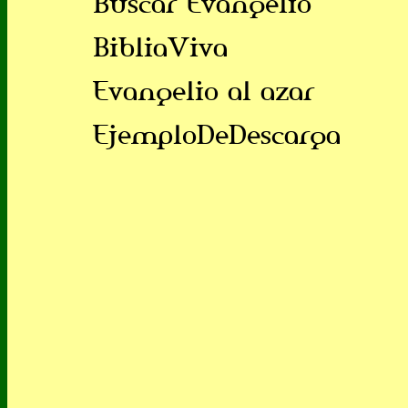
Buscar Evangelio
BibliaViva
Evangelio al azar
EjemploDeDescarga