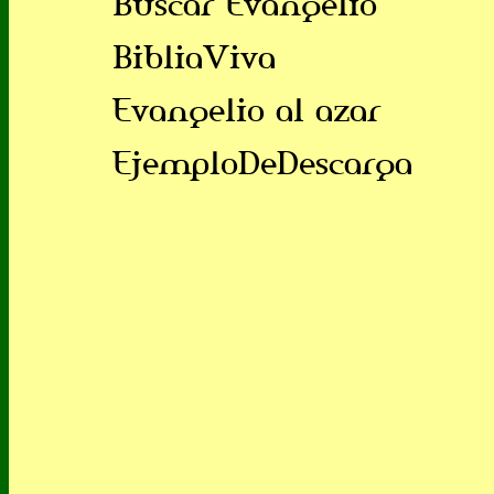
Buscar Evangelio
BibliaViva
Evangelio al azar
EjemploDeDescarga