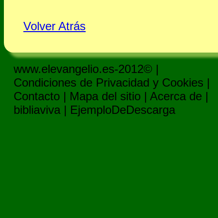
Volver Atrás
www.elevangelio.es-2012© |
Condiciones de Privacidad y Cookies
|
Contacto
|
Mapa del sitio
|
Acerca de
|
bibliaviva
|
EjemploDeDescarga