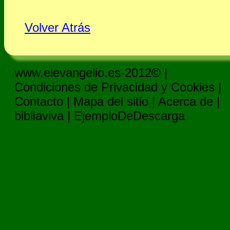
Volver Atrás
www.elevangelio.es-2012© |
Condiciones de Privacidad y Cookies
|
Contacto
|
Mapa del sitio
|
Acerca de
|
bibliaviva
|
EjemploDeDescarga