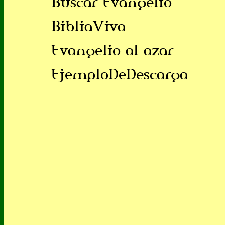
Buscar Evangelio
BibliaViva
Evangelio al azar
EjemploDeDescarga