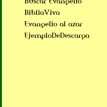
Buscar Evangelio
BibliaViva
Evangelio al azar
EjemploDeDescarga