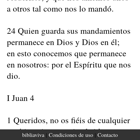
a otros tal como nos lo mandó.
24 Quien guarda sus mandamientos
permanece en Dios y Dios en él;
en esto conocemos que permanece
en nosotros: por el Espíritu que nos
dio.
I Juan 4
1 Queridos, no os fiéis de cualquier
espíritu, sino examinad si los
bibliaviva
|
Condiciones de uso
|
Contacto