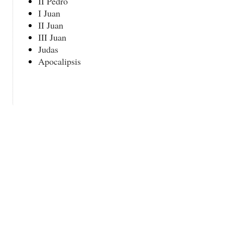
II Pedro
I Juan
II Juan
III Juan
Judas
Apocalipsis