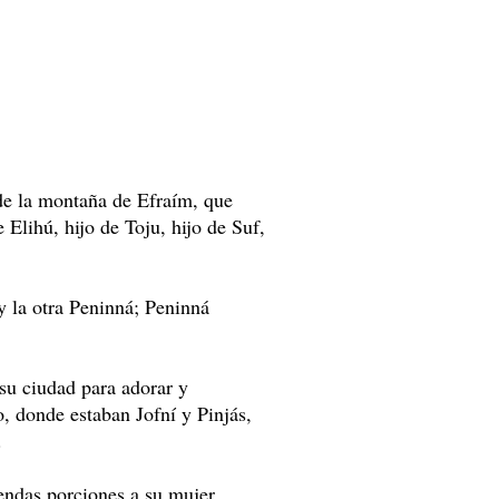
e la montaña de Efraím, que
 Elihú, hijo de Toju, hijo de Suf,
y la otra Peninná; Peninná
su ciudad para adorar y
o, donde estaban Jofní y Pinjás,
.
sendas porciones a su mujer