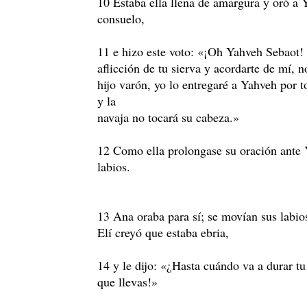
10 Estaba ella llena de amargura y oró a 
consuelo,
11 e hizo este voto: «¡Oh Yahveh Sebaot! 
aflicción de tu sierva y acordarte de mí, n
hijo varón, yo lo entregaré a Yahveh por t
y la
navaja no tocará su cabeza.»
12 Como ella prolongase su oración ante 
labios.
13 Ana oraba para sí; se movían sus labios
Elí creyó que estaba ebria,
14 y le dijo: «¿Hasta cuándo va a durar t
que llevas!»