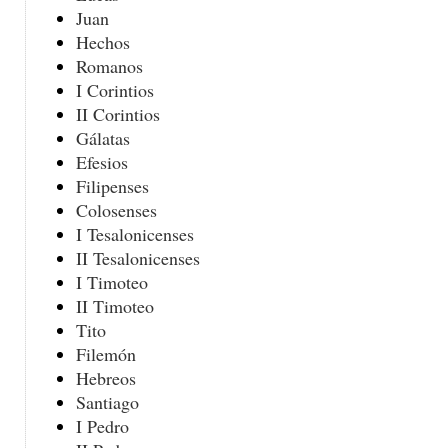
Juan
Hechos
Romanos
I Corintios
II Corintios
Gálatas
Efesios
Filipenses
Colosenses
I Tesalonicenses
II Tesalonicenses
I Timoteo
II Timoteo
Tito
Filemón
Hebreos
Santiago
I Pedro