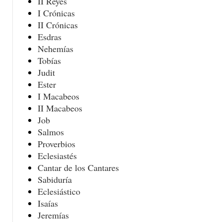
II Reyes
I Crónicas
II Crónicas
Esdras
Nehemías
Tobías
Judit
Ester
I Macabeos
II Macabeos
Job
Salmos
Proverbios
Eclesiastés
Cantar de los Cantares
Sabiduría
Eclesiástico
Isaías
Jeremías