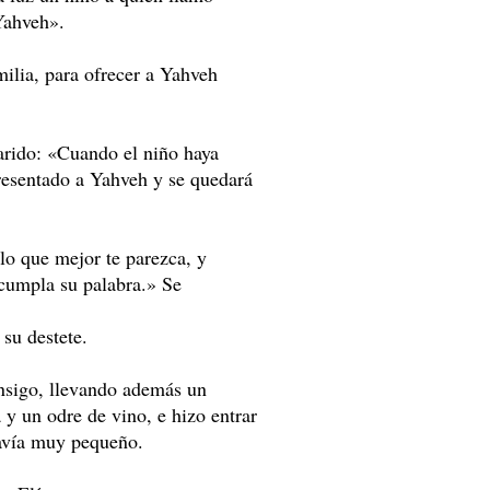
Yahveh».
ilia, para ofrecer a Yahveh
arido: «Cuando el niño haya
presentado a Yahveh y se quedará
lo que mejor te parezca, y
 cumpla su palabra.» Se
su destete.
nsigo, llevando además un
 y un odre de vino, e hizo entrar
davía muy pequeño.