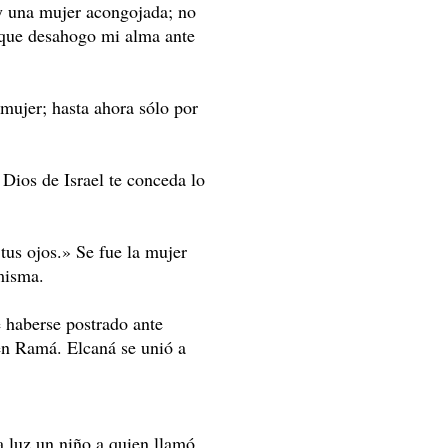
y una mujer acongojada; no
 que desahogo mi alma ante
mujer; hasta ahora sólo por
 Dios de Israel te conceda lo
 tus ojos.» Se fue la mujer
misma.
 haberse postrado ante
en Ramá. Elcaná se unió a
a luz un niño a quien llamó