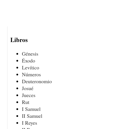
Libros
Génesis
Éxodo
Levítico
Números
Deuteronomio
Josué
Jueces
Rut
I Samuel
II Samuel
I Reyes