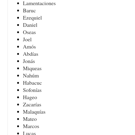
Lamentaciones
Baruc
Ezequiel
Daniel
Oseas
Joel
Amós
Abdías
Jonás
Miqueas
Nahúm
Habacuc
Sofonías
Hageo
Zacarías
Malaquías
Mateo
Marcos
Lucas