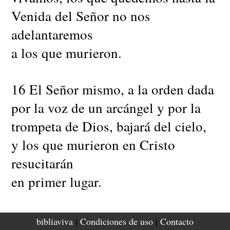
Venida del Señor no nos
adelantaremos
a los que murieron.
16 El Señor mismo, a la orden dada
por la voz de un arcángel y por la
trompeta de Dios, bajará del cielo,
y los que murieron en Cristo
resucitarán
en primer lugar.
17 Después nosotros, los que
bibliaviva
|
Condiciones de uso
|
Contacto