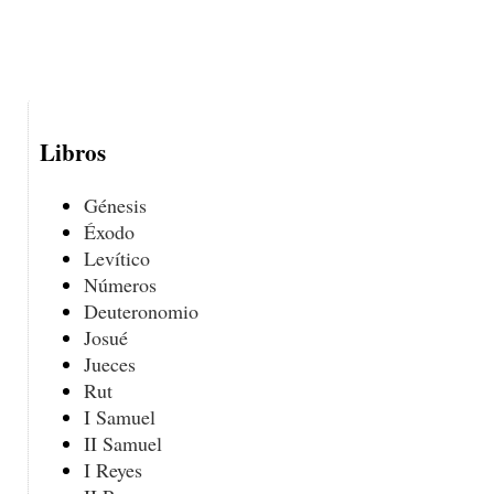
Libros
Génesis
Éxodo
Levítico
Números
Deuteronomio
Josué
Jueces
Rut
I Samuel
II Samuel
I Reyes