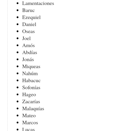
Lamentaciones
Baruc
Ezequiel
Daniel
Oseas
Joel
Amós
Abdías
Jonás
Miqueas
Nahúm
Habacuc
Sofonías
Hageo
Zacarías
Malaquías
Mateo
Marcos
Lucas