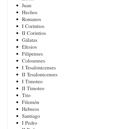
Juan
Hechos
Romanos
I Corintios
II Corintios
Gálatas
Efesios
Filipenses
Colosenses
I Tesalonicenses
II Tesalonicenses
I Timoteo
II Timoteo
Tito
Filemón
Hebreos
Santiago
I Pedro