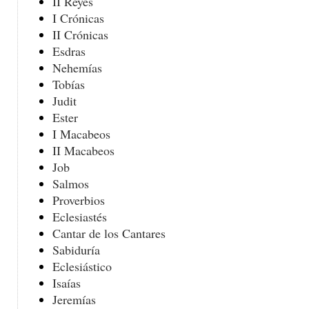
II Reyes
I Crónicas
II Crónicas
Esdras
Nehemías
Tobías
Judit
Ester
I Macabeos
II Macabeos
Job
Salmos
Proverbios
Eclesiastés
Cantar de los Cantares
Sabiduría
Eclesiástico
Isaías
Jeremías