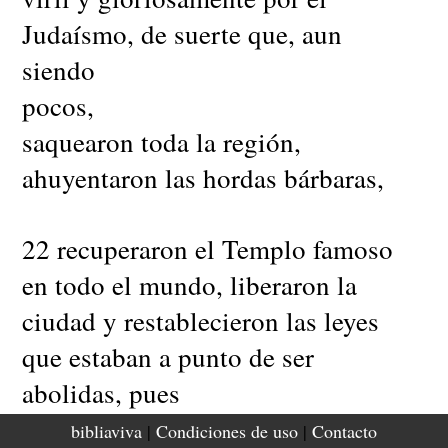
Judaísmo, de suerte que, aun
siendo
pocos,
saquearon toda la región,
ahuyentaron las hordas bárbaras,
22 recuperaron el Templo famoso
en todo el mundo, liberaron la
ciudad y restablecieron las leyes
que estaban a punto de ser
abolidas, pues
el Señor se mostró propicio hacia
bibliaviva
|
Condiciones de uso
|
Contacto