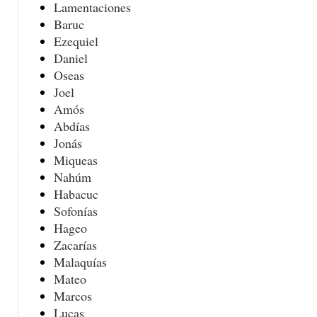
Lamentaciones
Baruc
Ezequiel
Daniel
Oseas
Joel
Amós
Abdías
Jonás
Miqueas
Nahúm
Habacuc
Sofonías
Hageo
Zacarías
Malaquías
Mateo
Marcos
Lucas