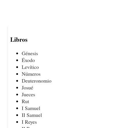
Libros
Génesis
Éxodo
Levítico
Números
Deuteronomio
Josué
Jueces
Rut
I Samuel
II Samuel
I Reyes