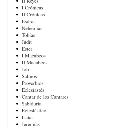
II Reyes
I Crónicas
II Crónicas
Esdras
Nehemías
Tobías
Judit
Ester
I Macabeos
II Macabeos
Job
Salmos
Proverbios
Eclesiastés
Cantar de los Cantares
Sabiduría
Eclesiástico
Isaías
Jeremías