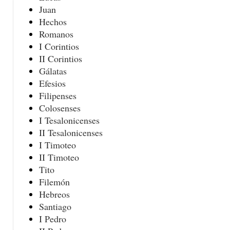
Juan
Hechos
Romanos
I Corintios
II Corintios
Gálatas
Efesios
Filipenses
Colosenses
I Tesalonicenses
II Tesalonicenses
I Timoteo
II Timoteo
Tito
Filemón
Hebreos
Santiago
I Pedro