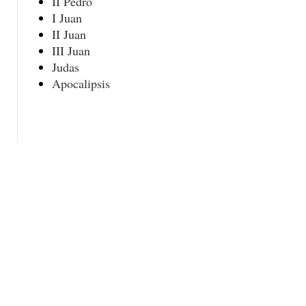
II Pedro
I Juan
II Juan
III Juan
Judas
Apocalipsis