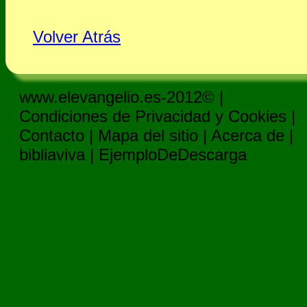
Volver Atrás
www.elevangelio.es-2012© |
Condiciones de Privacidad y Cookies
|
Contacto
|
Mapa del sitio
|
Acerca de
|
bibliaviva
|
EjemploDeDescarga