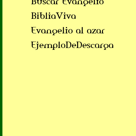
Buscar Evangelio
BibliaViva
Evangelio al azar
EjemploDeDescarga