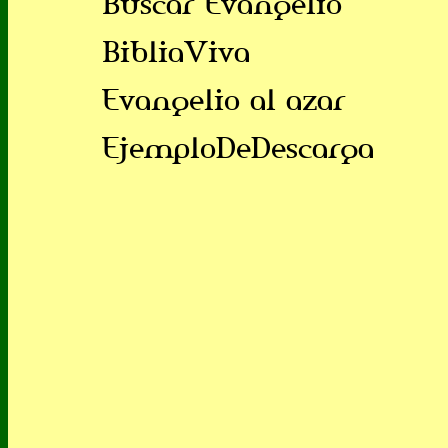
Buscar Evangelio
BibliaViva
Evangelio al azar
EjemploDeDescarga