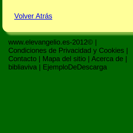
Volver Atrás
www.elevangelio.es-2012© |
Condiciones de Privacidad y Cookies
|
Contacto
|
Mapa del sitio
|
Acerca de
|
bibliaviva
|
EjemploDeDescarga