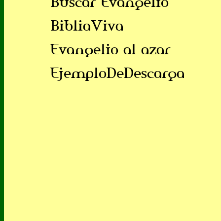
Buscar Evangelio
BibliaViva
Evangelio al azar
EjemploDeDescarga