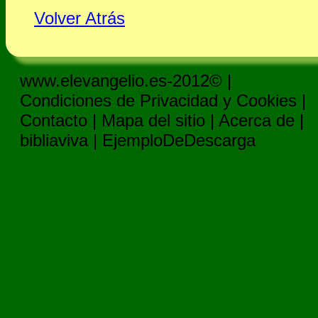
Volver Atrás
www.elevangelio.es-2012© |
Condiciones de Privacidad y Cookies
|
Contacto
|
Mapa del sitio
|
Acerca de
|
bibliaviva
|
EjemploDeDescarga