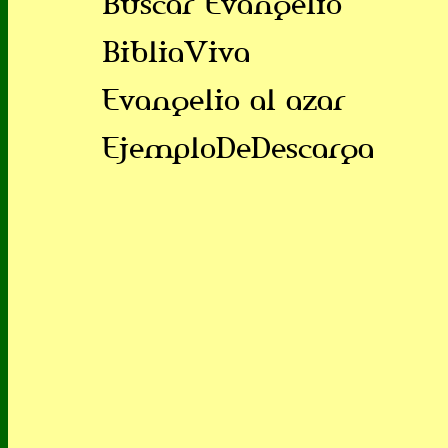
Buscar Evangelio
BibliaViva
Evangelio al azar
EjemploDeDescarga