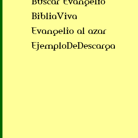
Buscar Evangelio
BibliaViva
Evangelio al azar
EjemploDeDescarga