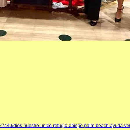
127443/dios-nuestro-unico-refugio-obispo-palm-beach-ayuda-v