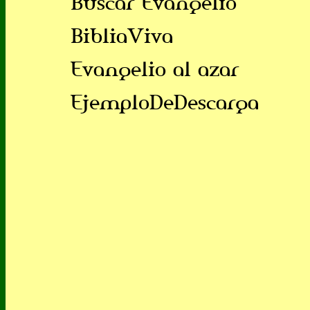
Buscar Evangelio
BibliaViva
Evangelio al azar
EjemploDeDescarga