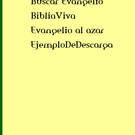
Buscar Evangelio
BibliaViva
Evangelio al azar
EjemploDeDescarga