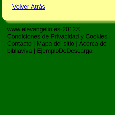
Volver Atrás
www.elevangelio.es-2012© |
Condiciones de Privacidad y Cookies
|
Contacto
|
Mapa del sitio
|
Acerca de
|
bibliaviva
|
EjemploDeDescarga