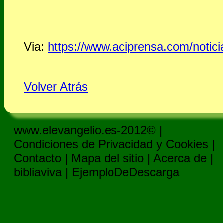
Via:
https://www.aciprensa.com/notic
Volver Atrás
www.elevangelio.es-2012© |
Condiciones de Privacidad y Cookies
|
Contacto
|
Mapa del sitio
|
Acerca de
|
bibliaviva
|
EjemploDeDescarga