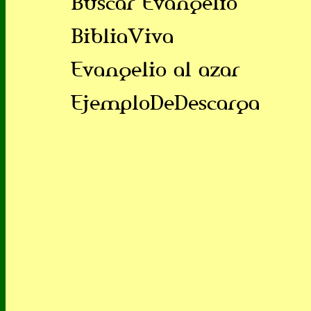
Buscar Evangelio
BibliaViva
Evangelio al azar
EjemploDeDescarga