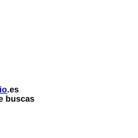
io
.es
ue buscas