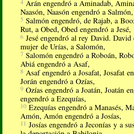
4
Arán engendró a Aminadab, Amin
Naasón, Naasón engendró a Salmón,
5
Salmón engendró, de Rajab, a Boo
Rut, a Obed, Obed engendró a Jesé,
6
Jesé engendró al rey David. David 
mujer de Urías, a Salomón,
7
Salomón engendró a Roboán, Robo
Abiá engendró a Asaf,
8
Asaf engendró a Josafat, Josafat e
Jorán engendró a Ozías,
9
Ozías engendró a Joatán, Joatán e
engendró a Ezequías,
10
Ezequías engendró a Manasés, Ma
Amón, Amón engendró a Josías,
11
Josías engendró a Jeconías y a s
la deportación a Babilonia.