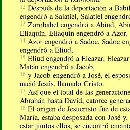
12
Después de la deportación a Babil
engendró a Salatiel, Salatiel engend
13
Zorobabel engendró a Abiud, Abi
Eliaquín, Eliaquín engendró a Azor,
14
Azor engendró a Sadoc, Sadoc eng
engendró a Eliud,
15
Eliud engendró a Eleazar, Eleaza
Matán engendró a Jacob,
16
y Jacob engendró a José, el espos
nació Jesús, llamado Cristo.
17
Así que el total de las generacion
Abrahán hasta David, catorce genera
18
El origen de Jesucristo fue de es
María, estaba desposada con José y,
estar juntos ellos, se encontró encin