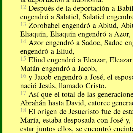
12
Después de la deportación a Babil
engendró a Salatiel, Salatiel engend
13
Zorobabel engendró a Abiud, Abi
Eliaquín, Eliaquín engendró a Azor,
14
Azor engendró a Sadoc, Sadoc eng
engendró a Eliud,
15
Eliud engendró a Eleazar, Eleaza
Matán engendró a Jacob,
16
y Jacob engendró a José, el espos
nació Jesús, llamado Cristo.
17
Así que el total de las generacion
Abrahán hasta David, catorce genera
18
El origen de Jesucristo fue de es
María, estaba desposada con José y,
estar juntos ellos, se encontró encin