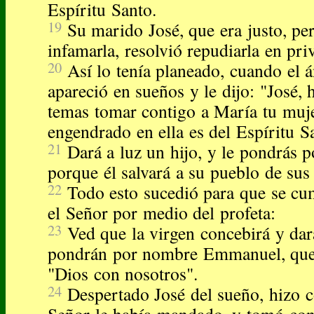
Espíritu Santo.
19
Su marido José, que era justo, pe
infamarla, resolvió repudiarla en pri
20
Así lo tenía planeado, cuando el á
apareció en sueños y le dijo: "José, 
temas tomar contigo a María tu muj
engendrado en ella es del Espíritu S
21
Dará a luz un hijo, y le pondrás 
porque él salvará a su pueblo de sus
22
Todo esto sucedió para que se cu
el Señor por medio del profeta:
23
Ved que la virgen concebirá y dará
pondrán por nombre Emmanuel, que t
"Dios con nosotros".
24
Despertado José del sueño, hizo c