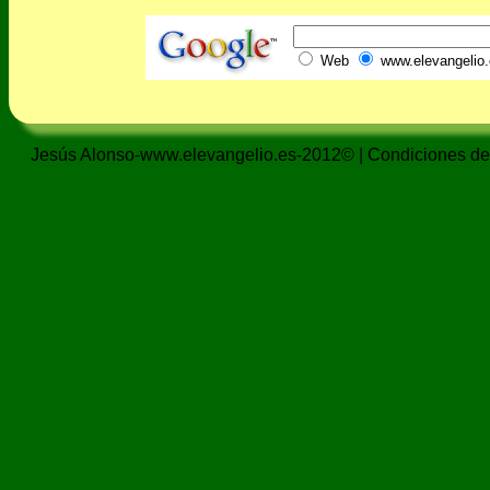
Web
www.elevangelio.
Jesús Alonso-www.elevangelio.es-2012© |
Condiciones de