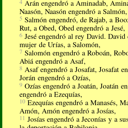
4
Arán engendró a Aminadab, Amin
Naasón, Naasón engendró a Salmón,
5
Salmón engendró, de Rajab, a Boo
Rut, a Obed, Obed engendró a Jesé,
6
Jesé engendró al rey David. David 
mujer de Urías, a Salomón,
7
Salomón engendró a Roboán, Robo
Abiá engendró a Asaf,
8
Asaf engendró a Josafat, Josafat e
Jorán engendró a Ozías,
9
Ozías engendró a Joatán, Joatán e
engendró a Ezequías,
10
Ezequías engendró a Manasés, Ma
Amón, Amón engendró a Josías,
11
Josías engendró a Jeconías y a s
la deportación a Babilonia.