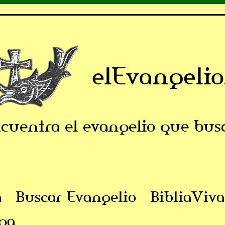
elEvangelio
cuentra el evangelio que bus
a
Buscar Evangelio
BibliaViva
ga