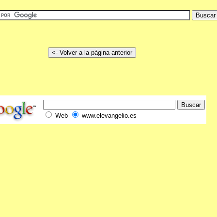
Web
www.elevangelio.es