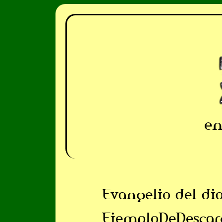
en
Evangelio del di
EjemploDeDescar