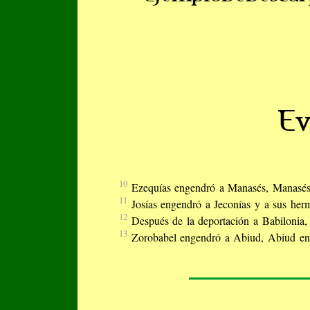
Ev
10
Ezequías engendró a Manasés, Manasé
11
Josías engendró a Jeconías y a sus her
12
Después de la deportación a Babilonia, 
13
Zorobabel engendró a Abiud, Abiud eng