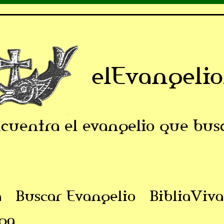
elEvangelio
cuentra el evangelio que bus
a
Buscar Evangelio
BibliaViva
ga