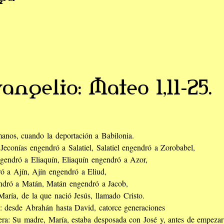
angelio: Mateo 1,11-25.
manos, cuando la deportación a Babilonia.
Jeconías engendró a Salatiel, Salatiel engendró a Zorobabel,
endró a Eliaquín, Eliaquín engendró a Azor,
 a Ajín, Ajín engendró a Eliud,
endró a Matán, Matán engendró a Jacob,
aría, de la que nació Jesús, llamado Cristo.
n: desde Abrahán hasta David, catorce generaciones
era: Su madre, María, estaba desposada con José y, antes de empezar a