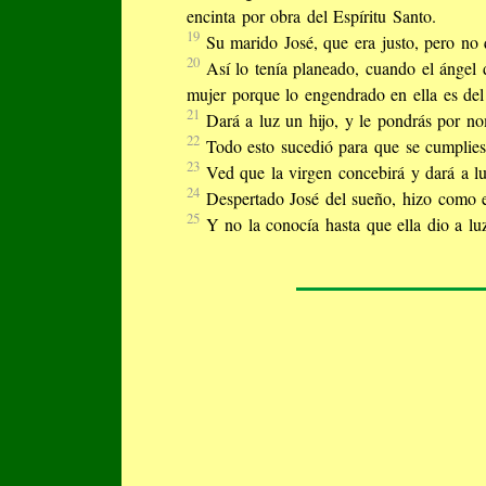
encinta por obra del Espíritu Santo.
19
Su marido José, que era justo, pero no q
20
Así lo tenía planeado, cuando el ángel 
mujer porque lo engendrado en ella es del 
21
Dará a luz un hijo, y le pondrás por no
22
Todo esto sucedió para que se cumplies
23
Ved que la virgen concebirá y dará a l
24
Despertado José del sueño, hizo como e
25
Y no la conocía hasta que ella dio a lu