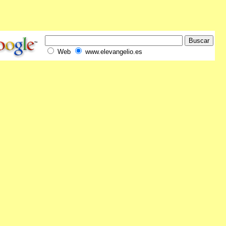
Web
www.elevangelio.es