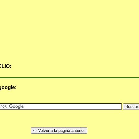
LIO:
google: