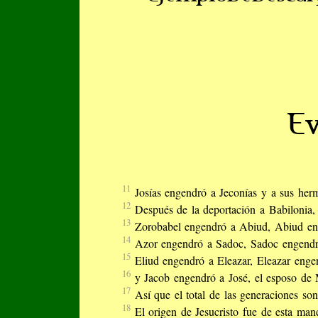
Ev
11
Josías engendró a Jeconías y a sus her
12
Después de la deportación a Babilonia, 
13
Zorobabel engendró a Abiud, Abiud eng
14
Azor engendró a Sadoc, Sadoc engendró
15
Eliud engendró a Eleazar, Eleazar eng
16
y Jacob engendró a José, el esposo de M
17
Así que el total de las generaciones so
18
El origen de Jesucristo fue de esta man