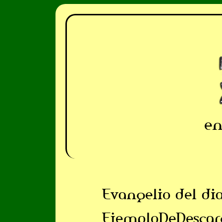
en
Evangelio del di
EjemploDeDescar