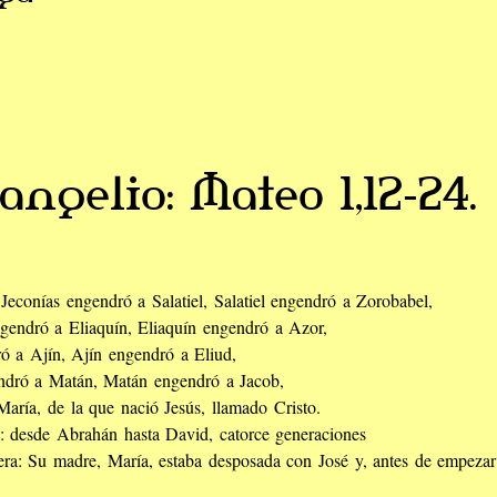
angelio: Mateo 1,12-24.
Jeconías engendró a Salatiel, Salatiel engendró a Zorobabel,
endró a Eliaquín, Eliaquín engendró a Azor,
 a Ajín, Ajín engendró a Eliud,
endró a Matán, Matán engendró a Jacob,
aría, de la que nació Jesús, llamado Cristo.
n: desde Abrahán hasta David, catorce generaciones
era: Su madre, María, estaba desposada con José y, antes de empezar a