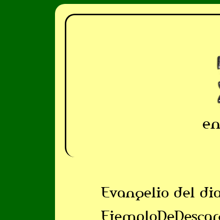
en
Evangelio del di
EjemploDeDescar