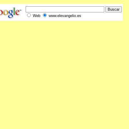
Web
www.elevangelio.es