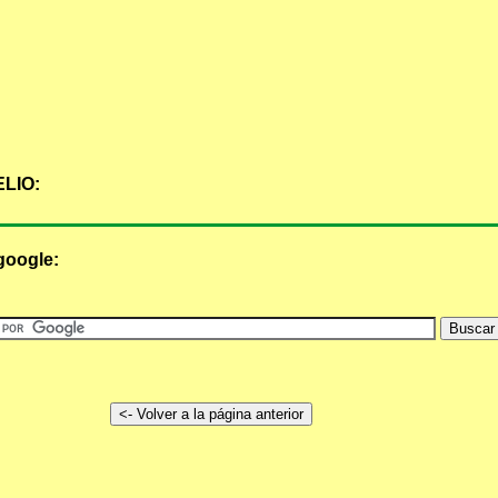
LIO:
google: