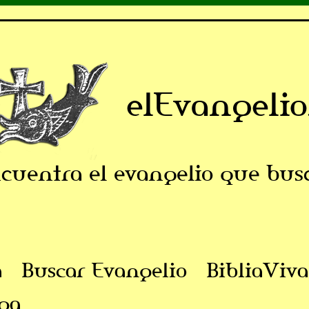
elEvangelio
cuentra el evangelio que bus
a
Buscar Evangelio
BibliaViva
ga