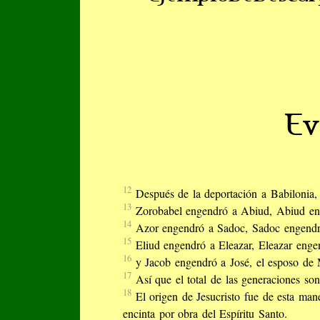
Ev
12
Después de la deportación a Babilonia, 
13
Zorobabel engendró a Abiud, Abiud eng
14
Azor engendró a Sadoc, Sadoc engendró
15
Eliud engendró a Eleazar, Eleazar eng
16
y Jacob engendró a José, el esposo de M
17
Así que el total de las generaciones so
18
El origen de Jesucristo fue de esta man
encinta por obra del Espíritu Santo.