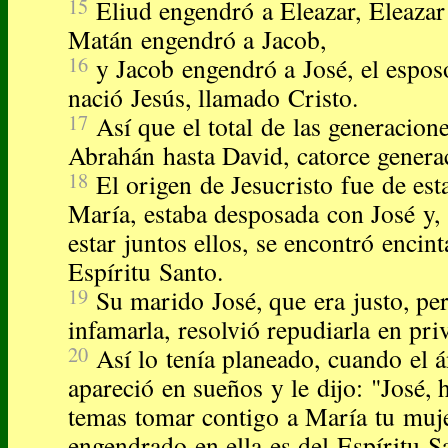
15
Eliud engendró a Eleazar, Eleaza
Matán engendró a Jacob,
16
y Jacob engendró a José, el espos
nació Jesús, llamado Cristo.
17
Así que el total de las generacion
Abrahán hasta David, catorce genera
18
El origen de Jesucristo fue de es
María, estaba desposada con José y,
estar juntos ellos, se encontró encin
Espíritu Santo.
19
Su marido José, que era justo, pe
infamarla, resolvió repudiarla en pri
20
Así lo tenía planeado, cuando el á
apareció en sueños y le dijo: "José, 
temas tomar contigo a María tu muj
engendrado en ella es del Espíritu S