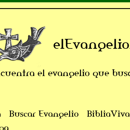
elEvangelio
cuentra el evangelio que bus
a
Buscar Evangelio
BibliaViva
ga