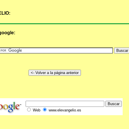
LIO:
google:
Web
www.elevangelio.es