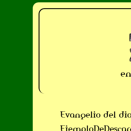
en
Evangelio del di
EjemploDeDescar