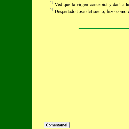
23
Ved que la virgen concebirá y dará a l
24
Despertado José del sueño, hizo como e
Comentame!