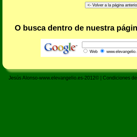
O busca dentro de nuestra págin
Web
www.elevangelio.
Jesús Alonso-www.elevangelio.es-2012© |
Condiciones de