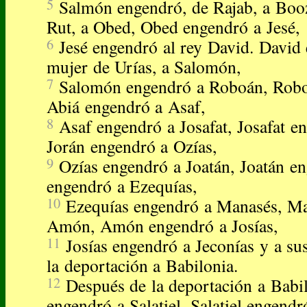
5
Salmón engendró, de Rajab, a Boo
Rut, a Obed, Obed engendró a Jesé,
6
Jesé engendró al rey David. David 
mujer de Urías, a Salomón,
7
Salomón engendró a Roboán, Robo
Abiá engendró a Asaf,
8
Asaf engendró a Josafat, Josafat e
Jorán engendró a Ozías,
9
Ozías engendró a Joatán, Joatán e
engendró a Ezequías,
10
Ezequías engendró a Manasés, Ma
Amón, Amón engendró a Josías,
11
Josías engendró a Jeconías y a s
la deportación a Babilonia.
12
Después de la deportación a Babil
engendró a Salatiel, Salatiel engend