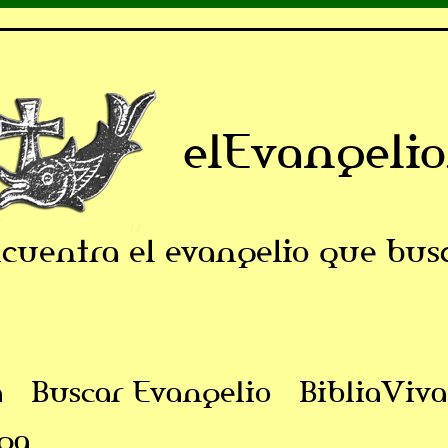
elEvangelio
cuentra el evangelio que bus
a
Buscar Evangelio
BibliaViva
ga