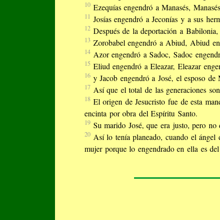
10
Ezequías engendró a Manasés, Manasé
11
Josías engendró a Jeconías y a sus her
12
Después de la deportación a Babilonia, 
13
Zorobabel engendró a Abiud, Abiud eng
14
Azor engendró a Sadoc, Sadoc engendró
15
Eliud engendró a Eleazar, Eleazar eng
16
y Jacob engendró a José, el esposo de M
17
Así que el total de las generaciones so
18
El origen de Jesucristo fue de esta man
encinta por obra del Espíritu Santo.
19
Su marido José, que era justo, pero no q
20
Así lo tenía planeado, cuando el ángel 
mujer porque lo engendrado en ella es del 