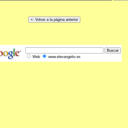
Web
www.elevangelio.es