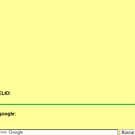
LIO:
google: