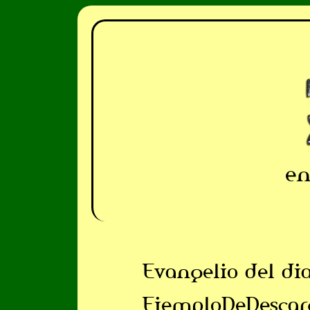
en
Evangelio del di
EjemploDeDescar