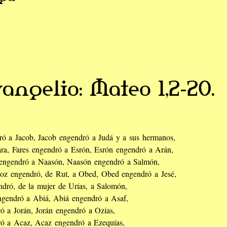
angelio: Mateo 1,2-20.
ró a Jacob, Jacob engendró a Judá y a sus hermanos,
ara, Fares engendró a Esrón, Esrón engendró a Arán,
ngendró a Naasón, Naasón engendró a Salmón,
oz engendró, de Rut, a Obed, Obed engendró a Jesé,
ndró, de la mujer de Urías, a Salomón,
gendró a Abiá, Abiá engendró a Asaf,
ró a Jorán, Jorán engendró a Ozías,
ró a Acaz, Acaz engendró a Ezequías,