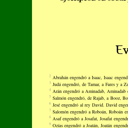
Ev
2
Abrahán engendró a Isaac, Isaac engend
3
Judá engendró, de Tamar, a Fares y a Z
4
Arán engendró a Aminadab, Aminadab e
5
Salmón engendró, de Rajab, a Booz, Bo
6
Jesé engendró al rey David. David enge
7
Salomón engendró a Roboán, Roboán en
8
Asaf engendró a Josafat, Josafat engend
9
Ozías engendró a Joatán, Joatán engend