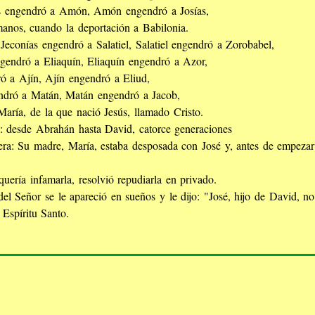
s engendró a Amón, Amón engendró a Josías,
manos, cuando la deportación a Babilonia.
Jeconías engendró a Salatiel, Salatiel engendró a Zorobabel,
endró a Eliaquín, Eliaquín engendró a Azor,
 a Ajín, Ajín engendró a Eliud,
endró a Matán, Matán engendró a Jacob,
aría, de la que nació Jesús, llamado Cristo.
n: desde Abrahán hasta David, catorce generaciones
era: Su madre, María, estaba desposada con José y, antes de empezar a
uería infamarla, resolvió repudiarla en privado.
del Señor se le apareció en sueños y le dijo: "José, hijo de David, n
Espíritu Santo.