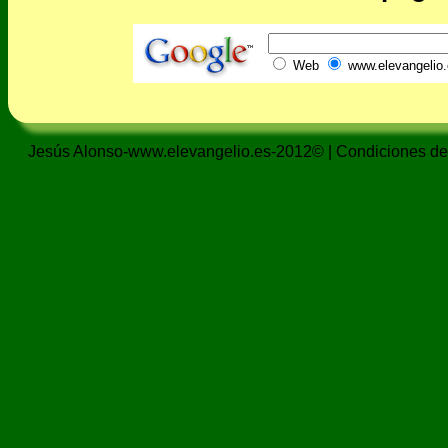
Web
www.elevangelio.
Jesús Alonso-www.elevangelio.es-2012© |
Condiciones de