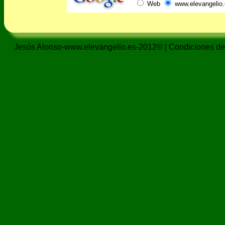
Web
www.elevangelio.
Jesús Alonso-www.elevangelio.es-2012© |
Condiciones de