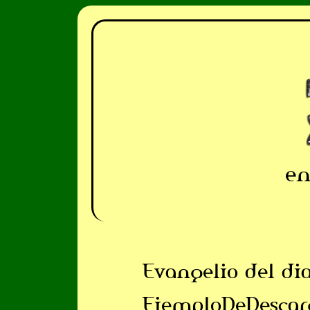
en
Evangelio del di
EjemploDeDescar