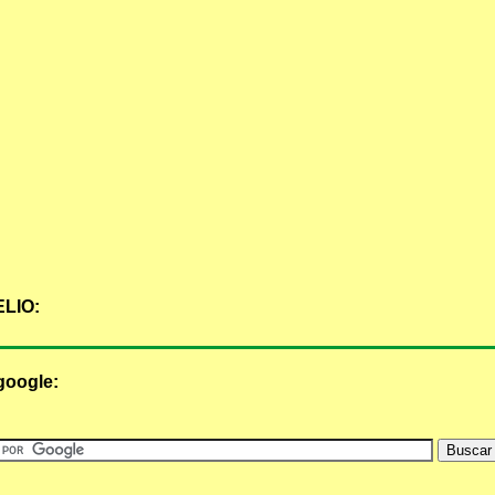
LIO:
google: