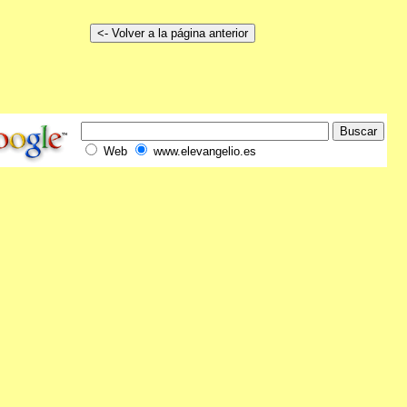
Web
www.elevangelio.es