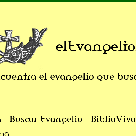
elEvangelio
cuentra el evangelio que bus
a
Buscar Evangelio
BibliaViva
ga