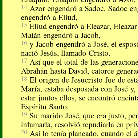
14
Azor engendró a Sadoc, Sadoc eng
engendró a Eliud,
15
Eliud engendró a Eleazar, Eleaza
Matán engendró a Jacob,
16
y Jacob engendró a José, el espos
nació Jesús, llamado Cristo.
17
Así que el total de las generacion
Abrahán hasta David, catorce genera
18
El origen de Jesucristo fue de es
María, estaba desposada con José y,
estar juntos ellos, se encontró encin
Espíritu Santo.
19
Su marido José, que era justo, pe
infamarla, resolvió repudiarla en pri
20
Así lo tenía planeado, cuando el á