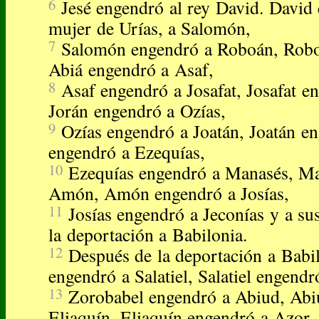
6
Jesé engendró al rey David. David 
mujer de Urías, a Salomón,
7
Salomón engendró a Roboán, Robo
Abiá engendró a Asaf,
8
Asaf engendró a Josafat, Josafat e
Jorán engendró a Ozías,
9
Ozías engendró a Joatán, Joatán e
engendró a Ezequías,
10
Ezequías engendró a Manasés, Ma
Amón, Amón engendró a Josías,
11
Josías engendró a Jeconías y a s
la deportación a Babilonia.
12
Después de la deportación a Babil
engendró a Salatiel, Salatiel engend
13
Zorobabel engendró a Abiud, Abi
Eliaquín, Eliaquín engendró a Azor,