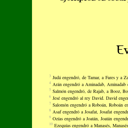
Ev
3
Judá engendró, de Tamar, a Fares y a Z
4
Arán engendró a Aminadab, Aminadab e
5
Salmón engendró, de Rajab, a Booz, Bo
6
Jesé engendró al rey David. David enge
7
Salomón engendró a Roboán, Roboán en
8
Asaf engendró a Josafat, Josafat engend
9
Ozías engendró a Joatán, Joatán engend
10
Ezequías engendró a Manasés, Manasé