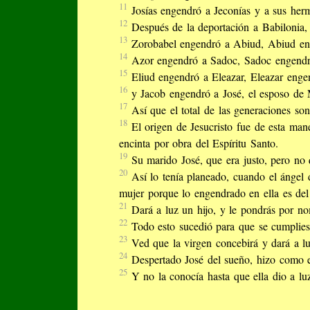
11
Josías engendró a Jeconías y a sus her
12
Después de la deportación a Babilonia, 
13
Zorobabel engendró a Abiud, Abiud eng
14
Azor engendró a Sadoc, Sadoc engendró
15
Eliud engendró a Eleazar, Eleazar eng
16
y Jacob engendró a José, el esposo de M
17
Así que el total de las generaciones so
18
El origen de Jesucristo fue de esta man
encinta por obra del Espíritu Santo.
19
Su marido José, que era justo, pero no q
20
Así lo tenía planeado, cuando el ángel 
mujer porque lo engendrado en ella es del 
21
Dará a luz un hijo, y le pondrás por no
22
Todo esto sucedió para que se cumplies
23
Ved que la virgen concebirá y dará a l
24
Despertado José del sueño, hizo como e
25
Y no la conocía hasta que ella dio a lu