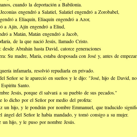
manos, cuando la deportación a Babilonia.
Jeconías engendró a Salatiel, Salatiel engendró a Zorobabel,
endró a Eliaquín, Eliaquín engendró a Azor,
 a Ajín, Ajín engendró a Eliud,
endró a Matán, Matán engendró a Jacob,
aría, de la que nació Jesús, llamado Cristo.
n: desde Abrahán hasta David, catorce generaciones
era: Su madre, María, estaba desposada con José y, antes de empezar a
uería infamarla, resolvió repudiarla en privado.
del Señor se le apareció en sueños y le dijo: "José, hijo de David, n
Espíritu Santo.
mbre Jesús, porque él salvará a su pueblo de sus pecados."
e lo dicho por el Señor por medio del profeta:
uz un hijo, y le pondrán por nombre Emmanuel, que traducido signifi
l ángel del Señor le había mandado, y tomó consigo a su mujer.
z un hijo, y le puso por nombre Jesús.