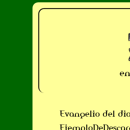
en
Evangelio del di
EjemploDeDescar