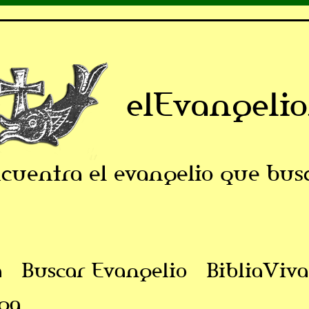
elEvangelio
cuentra el evangelio que bus
a
Buscar Evangelio
BibliaViva
ga