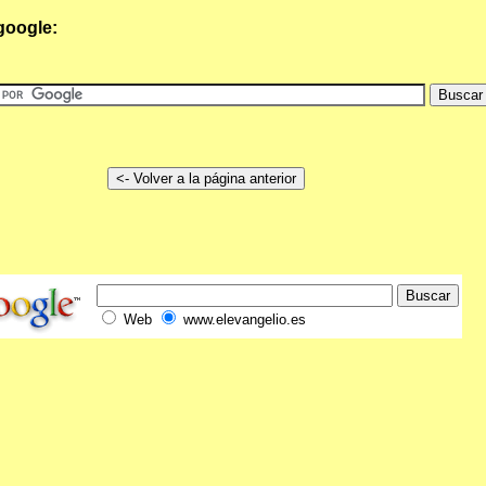
google:
Web
www.elevangelio.es