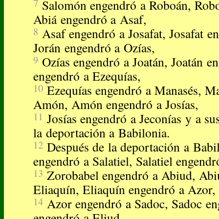
7
Salomón engendró a Roboán, Robo
Abiá engendró a Asaf,
8
Asaf engendró a Josafat, Josafat e
Jorán engendró a Ozías,
9
Ozías engendró a Joatán, Joatán e
engendró a Ezequías,
10
Ezequías engendró a Manasés, Ma
Amón, Amón engendró a Josías,
11
Josías engendró a Jeconías y a s
la deportación a Babilonia.
12
Después de la deportación a Babil
engendró a Salatiel, Salatiel engend
13
Zorobabel engendró a Abiud, Abi
Eliaquín, Eliaquín engendró a Azor,
14
Azor engendró a Sadoc, Sadoc eng
engendró a Eliud,