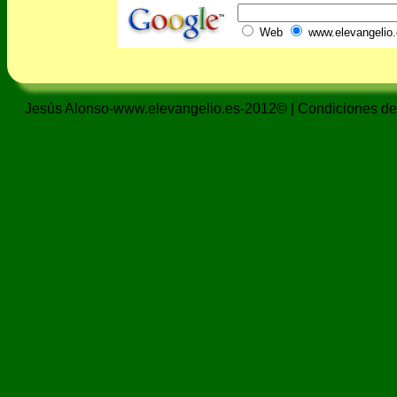
Web
www.elevangelio.
Jesús Alonso-www.elevangelio.es-2012© |
Condiciones de