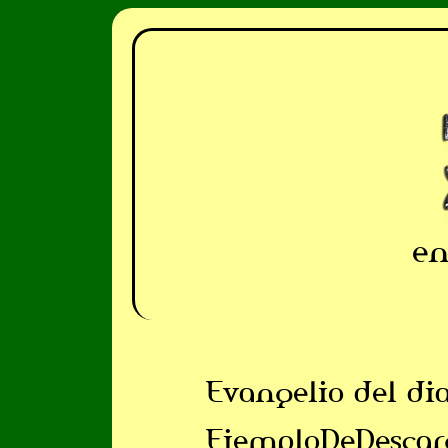
en
Evangelio del di
EjemploDeDescar