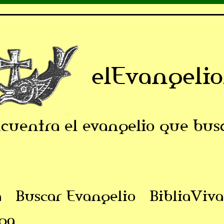
elEvangelio
cuentra el evangelio que bus
a
Buscar Evangelio
BibliaViva
ga