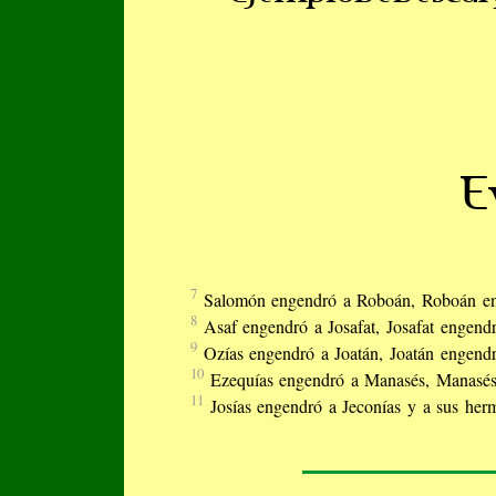
E
7
Salomón engendró a Roboán, Roboán en
8
Asaf engendró a Josafat, Josafat engend
9
Ozías engendró a Joatán, Joatán engend
10
Ezequías engendró a Manasés, Manasé
11
Josías engendró a Jeconías y a sus her