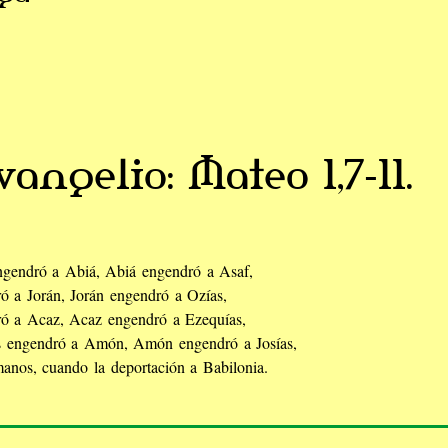
vangelio: Mateo 1,7-11.
gendró a Abiá, Abiá engendró a Asaf,
ró a Jorán, Jorán engendró a Ozías,
ró a Acaz, Acaz engendró a Ezequías,
s engendró a Amón, Amón engendró a Josías,
manos, cuando la deportación a Babilonia.