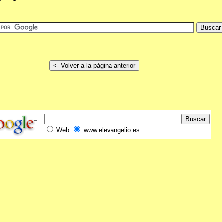
Web
www.elevangelio.es