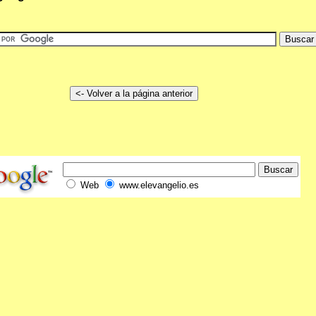
Web
www.elevangelio.es