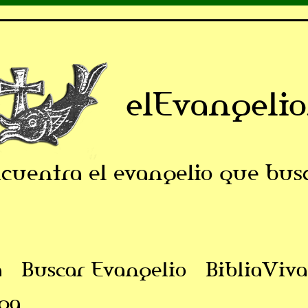
elEvangelio
cuentra el evangelio que bus
a
Buscar Evangelio
BibliaViva
ga