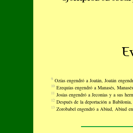
E
9
Ozías engendró a Joatán, Joatán engend
10
Ezequías engendró a Manasés, Manasé
11
Josías engendró a Jeconías y a sus her
12
Después de la deportación a Babilonia, 
13
Zorobabel engendró a Abiud, Abiud eng