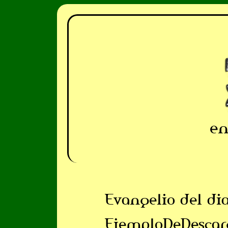
en
Evangelio del di
EjemploDeDescar