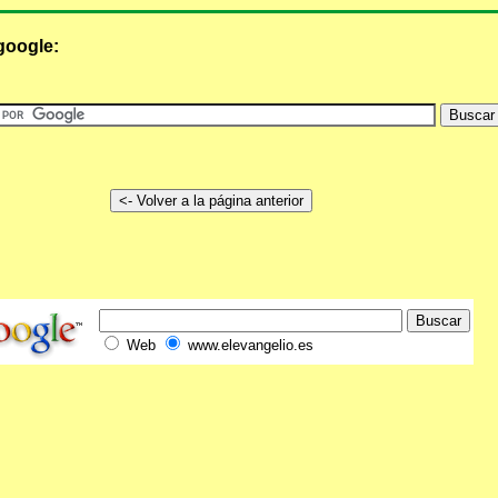
google:
Web
www.elevangelio.es