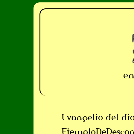
en
Evangelio del di
EjemploDeDescar