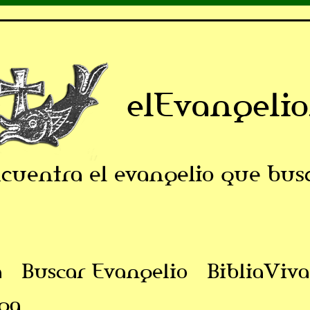
elEvangelio
cuentra el evangelio que bus
a
Buscar Evangelio
BibliaViva
ga