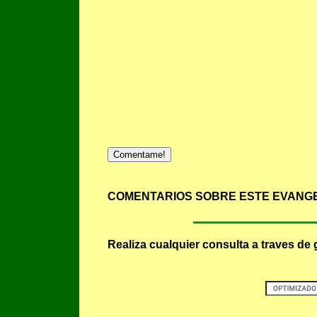
Comentame!
COMENTARIOS SOBRE ESTE EVANGE
Realiza cualquier consulta a traves de 