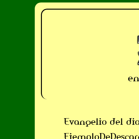
en
Evangelio del di
EjemploDeDescar