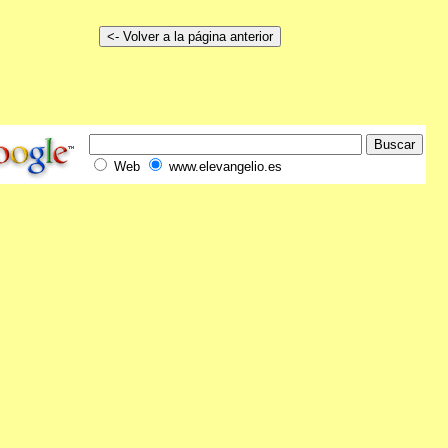
Web
www.elevangelio.es