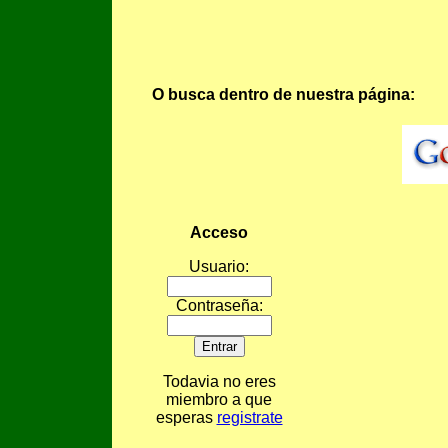
O busca dentro de nuestra página:
Acceso
Usuario:
Contraseña:
Todavia no eres
miembro a que
esperas
registrate