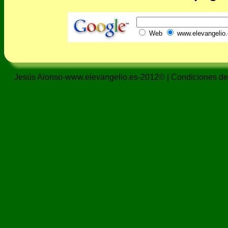
Web
www.elevangelio.
Jesús Alonso-www.elevangelio.es-2012© |
Condiciones de